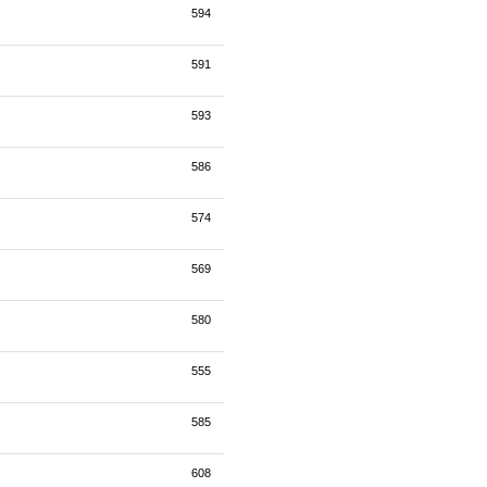
594
591
593
586
574
569
580
555
585
608