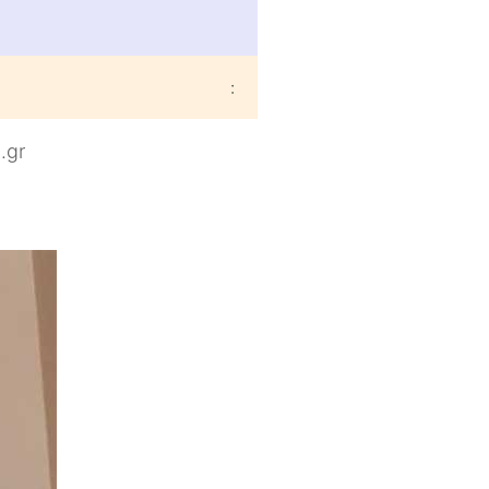
:
.gr