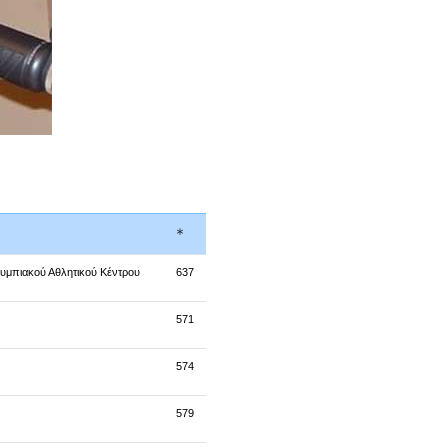
*
λυμπιακού Αθλητικού Κέντρου
637
571
574
579