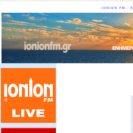
IONION FM - Ε