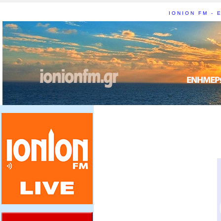
IONION FM - Ε