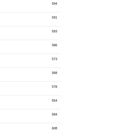
594
591
593
586
573
568
578
554
584
608