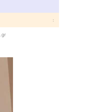
:
.gr