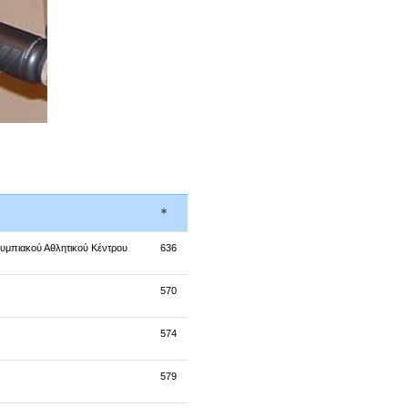
*
λυμπιακού Αθλητικού Κέντρου
636
570
574
579