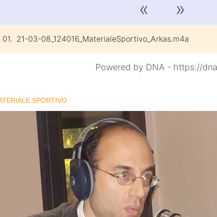
«
»
01.
21-03-08_124016_MaterialeSportivo_Arkas.m4a
Powered by DNA - https://dna
ATERIALE SPORTIVO