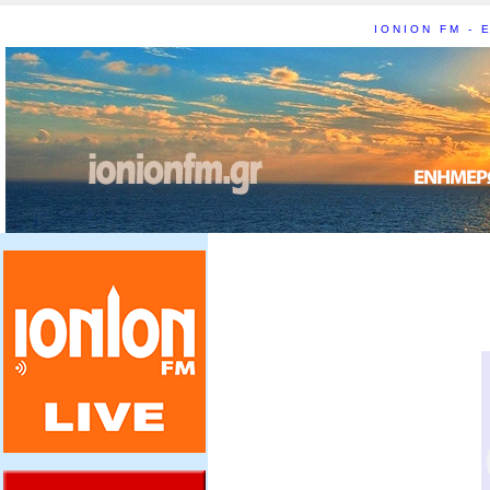
IONION FM - Ε