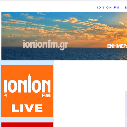
IONION FM - Ε