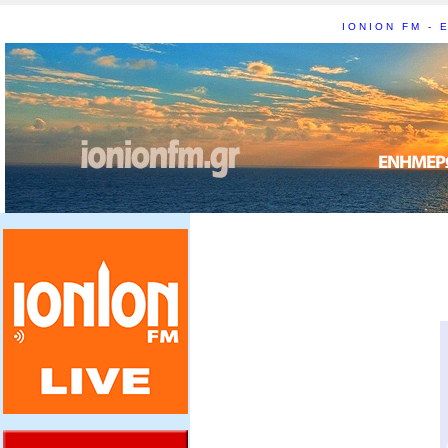
IONION FM - Ε