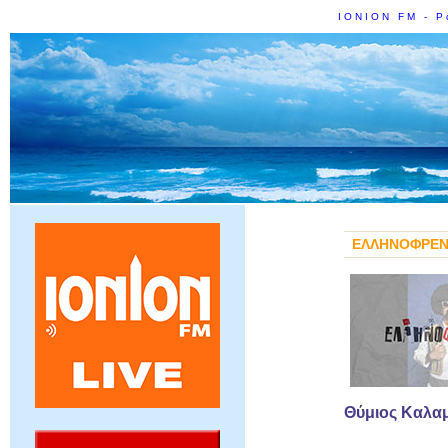
IONION FM - Ρ
ΕΛΛΗΝΟΦΡΕΝ
Θύμιος Καλα