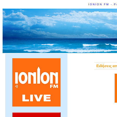
IONION FM - Ρ
Ειδήσεις α