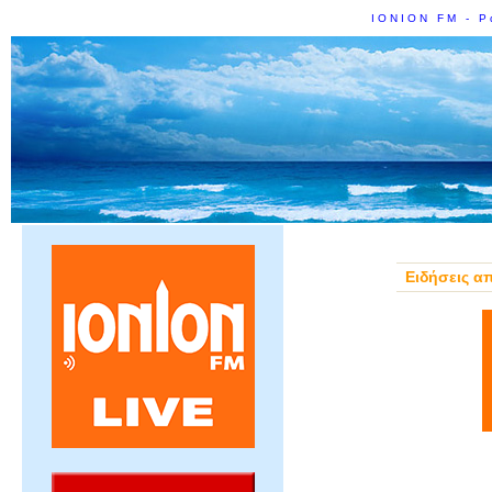
IONION FM - Ρ
Ειδήσεις α