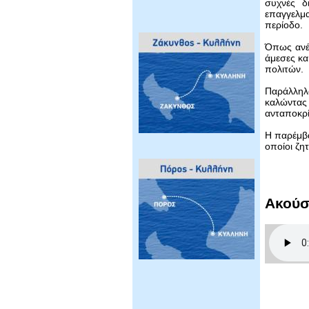
συχνές δ
επαγγελμα
περίοδο.
Όπως ανέφ
άμεσες κα
πολιτών.
Παράλληλα
καλώντας
ανταποκρί
Η παρέμβα
οποίοι ζη
Ακούσ