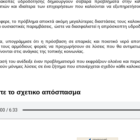
ιακοπές υδροδότησης δημιουργούν σοβαρά προβλήματα στην καθ
τιών και ιδιαίτερα των επιχειρήσεων που καλούνται να εξυπηρετήσο
ερε, το πρόβλημα αποκτά ακόμη μεγαλύτερες διαστάσεις τους καλοκαι
ι ουσιαστικές παρεμβάσεις, ώστε να διασφαλιστεί η απρόσκοπτη υδρο
, υπογράμμισε ότι η πρόσβαση σε επαρκές και ποιοτικό νερό αποτε
 τους αρμόδιους φορείς να προχωρήσουν σε λύσεις που θα αντιμετω
νονται στις ανάγκες της τοπικής κοινωνίας.
σή του ανέδειξε έναν προβληματισμό που εκφράζουν ολοένα και περισ
τούν μόνιμες λύσεις σε ένα ζήτημα που επανέρχεται σχεδόν κάθε καλοκα
τε το σχετικο απόσπασμα
επιστροφή