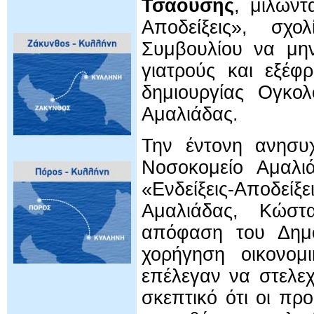
Τσαούσης
, μιλώντ
Αποδείξεις», σχ
Συμβουλίου να μην
γιατρούς και εξέφ
δημιουργίας Ογκο
Αμαλιάδας.
Την έντονη ανησυχ
Νοσοκομείο Αμαλι
«Ενδείξεις-Αποδείξ
Αμαλιάδας, Κώστ
απόφαση του Δημο
χορήγηση οικονομ
επέλεγαν να στελε
σκεπτικό ότι οι πρ