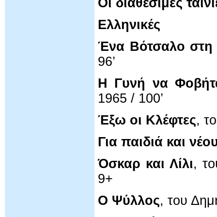
Οι διαθέσιμες ταινί
Ελληνικές
Ένα Βότσαλο στη 
96’
Η Γυνή να Φοβήτ
1965 / 100’
Έξω οι Κλέφτες
, τ
Για παιδιά και νέο
Όσκαρ και Λίλι
, τ
9+
Ο Ψύλλος
, του Δημ