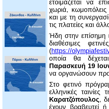
ετοιμάζεται να επ
χωριά, κωμοπόλεις 
και με τη συνεργα
τις πλατείες και άλ
Ήδη στην επίσημη 
διαθέσιμες φετιν
(
https://olympiafest
οποία θα δέχετα
Παρασκευή 19 Ιου
να οργανώσουν πρ
Στο φετινό πρόγρα
ελληνικές ταινίες 
Καρατζόπουλος
, δ
έχουν βραβευτεί ή