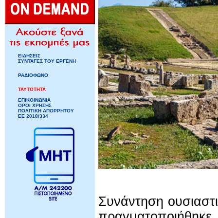
ΕΙΔΗΣΕΙΣ
ΣΥΝΤΑΓΕΣ ΤΟΥ ΕΡΓΕΝΗ
ΡΑΔΙΟΦΩΝΟ
ΤΑΥΤΟΤΗΤΑ
ΕΠΙΚΟΙΝΩΝΙΑ
ΟΡΟΙ ΧΡΗΣΗΣ
ΠΟΛΙΤΙΚΗ ΑΠΟΡΡΗΤΟΥ
ΕΕ 2018/334
Συνάντηση ουσιαστι
πραγματοποιήθη