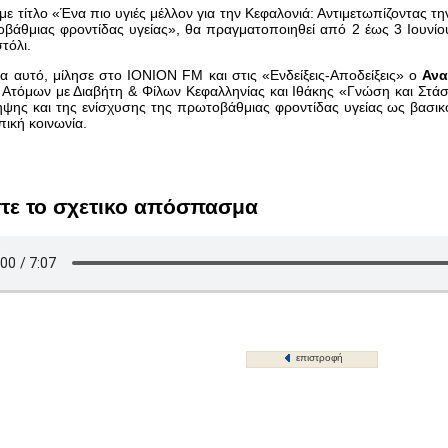
με τίτλο «Ένα πιο υγιές μέλλον για την Κεφαλονιά: Αντιμετωπίζοντας 
βάθμιας φροντίδας υγείας», θα πραγματοποιηθεί από 2 έως 3 Ιουνίου
τόλι.
μα αυτό, μίλησε στο IONION FM και στις «Ενδείξεις-Αποδείξεις» ο
Ανα
Ατόμων με Διαβήτη & Φίλων Κεφαλληνίας και Ιθάκης «Γνώση και Στά
ψης και της ενίσχυσης της πρωτοβάθμιας φροντίδας υγείας ως βασικο
πική κοινωνία.
τε το σχετικο απόσπασμα
επιστροφή