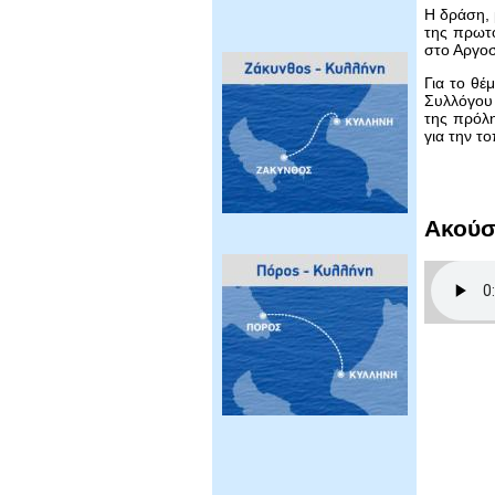
Η δράση, 
της πρωτο
στο Αργοσ
Για το θέ
Συλλόγου 
της πρόλη
για την το
Ακούσ