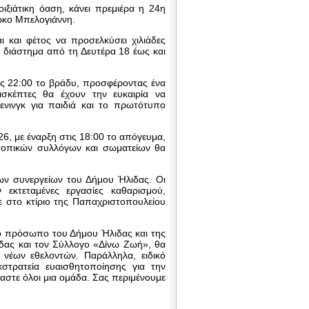
ξιάτικη όαση, κάνει πρεμιέρα η 24η
ρκο Μπελογιάννη.
ι και φέτος να προσελκύσει χιλιάδες
 διάστημα από τη Δευτέρα 18 έως και
τις 22:00 το βράδυ, προσφέροντας ένα
σκέπτες θα έχουν την ευκαιρία να
νινγκ για παιδιά και το πρωτότυπο
26, με έναρξη στις 18:00 το απόγευμα,
 τοπικών συλλόγων και σωματείων θα
ων συνεργείων του Δήμου Ήλιδας. Οι
εκτεταμένες εργασίες καθαρισμού,
ε στο κτίριο της Παπαχριστοπουλείου
κό πρόσωπο του Δήμου Ήλιδας και της
άδας και τον Σύλλογο «Δίνω Ζωή», θα
νέων εθελοντών. Παράλληλα, ειδικό
στρατεία ευαισθητοποίησης για την
στε όλοι μια ομάδα. Σας περιμένουμε