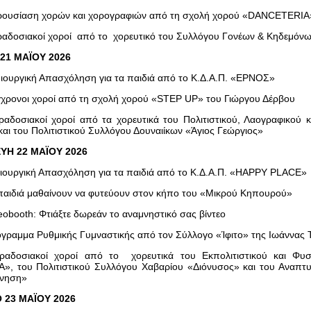
ουσίαση χορών και χορογραφιών από τη σχολή χορού «DANCETERIA»
αδοσιακοί χοροί από το χορευτικό του Συλλόγου Γονέων & Κηδεμόν
21 ΜΑΪΟΥ 2026
ιουργική Απασχόληση για τα παιδιά από το Κ.Δ.Α.Π. «ΕΡΝΟΣ»
χρονοι χοροί από τη σχολή χορού «STEP UP» του Γιώργου Δέρβου
αδοσιακοί χοροί από τα χορευτικά του Πολιτιστικού, Λαογραφικού
αι του Πολιτιστικού Συλλόγου Δουναιίκων «Άγιος Γεώργιος»
ΥΗ 22 ΜΑΪΟΥ 2026
ιουργική Απασχόληση για τα παιδιά από το Κ.Δ.Α.Π. «HAPPY PLACE»
παιδιά μαθαίνουν να φυτεύουν στον κήπο του «Μικρού Κηπουρού»
eobooth: Φτιάξτε δωρεάν το αναμνηστικό σας βίντεο
γραμμα Ρυθμικής Γυμναστικής από τον Σύλλογο «Ίφιτο» της Ιωάννας
ραδοσιακοί χοροί από το χορευτικά του Εκπολιτιστικού και Φυσ
Α», του Πολιτιστικού Συλλόγου Χαβαρίου «Διόνυσος» και του Αναπτ
ννηση»
 23 ΜΑΪΟΥ 2026