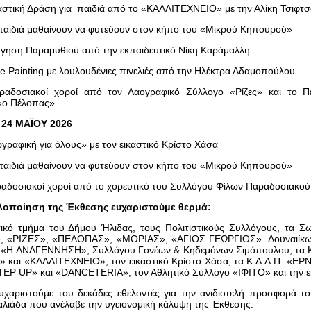
αστική Δράση για παιδιά από το «ΚΑΛΛΙΤΕΧΝΕΙΟ» με την Αλίκη Τσιφτ
παιδιά μαθαίνουν να φυτεύουν στον κήπο του «Μικρού Κηπουρού»
γηση Παραμυθιού από την εκπαιδευτικό Νίκη Καράμαλλη
e Painting με λουλουδένιες πινελιές από την Ηλέκτρα Αδαμοπούλου
ραδοσιακοί χοροί από τον Λαογραφικό Σύλλογο «Ρίζες» και το Π
«ο Πέλοπας»
24 ΜΑΪΟΥ 2026
γραφική για όλους» με τον εικαστικό Κρίστο Xάσα
παιδιά μαθαίνουν να φυτεύουν στον κήπο του «Μικρού Κηπουρού»
αδοσιακοί χοροί από το χορευτικό του Συλλόγου Φίλων Παραδοσιακο
υλοποίηση της Έκθεσης ευχαριστούμε θερμά:
ικό τμήμα του Δήμου Ήλιδας, τους Πολιτιστικούς Συλλόγους, τα Σω
, «ΡΙΖΕΣ», «ΠΕΛΟΠΑΣ», «ΜΟΡΙΑΣ», «ΑΓΙΟΣ ΓΕΩΡΓΙΟΣ» Δουναιίκω
 «Η ΑΝΑΓΕΝΝΗΣΗ», Συλλόγου Γονέων & Κηδεμόνων Σιμόπουλου, τα Κα
 και «ΚΑΛΛΙΤΕΧΝΕΙΟ», τον εικαστικό Κρίστο Χάσα, τα Κ.Δ.Α.Π. «ΕΡ
EP UP» και «DANCETERIA», τον Αθλητικό Σύλλογο «ΙΦΙΤΟ» και την ε
υχαριστούμε του δεκάδες εθελοντές για την ανιδιοτελή προσφορά τ
λιάδα που ανέλαβε την υγειονομική κάλυψη της Έκθεσης.