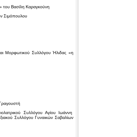
 του Βασίλη Καραγκούνη
ων Σιμόπουλου
 και Μορφωτικού Συλλόγου Ήλιδας «η
 Τραγουστή
ιολατρικού Συλλόγου Αγίου Ιωάννη
υξιακού Συλλόγου Γυναικών Σαβαλίων