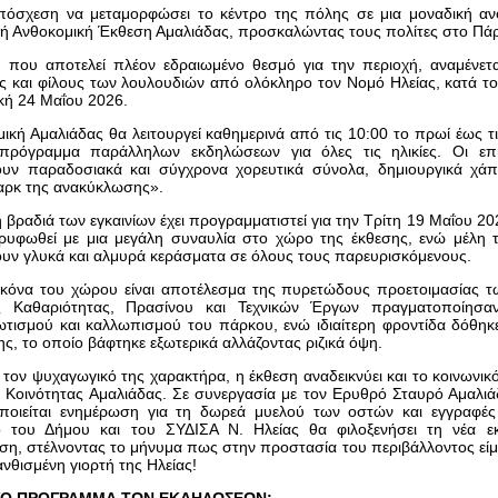
όσχεση να μεταμορφώσει το κέντρο της πόλης σε μια μοναδική ανοι
ή Ανθοκομική Έκθεση Αμαλιάδας, προσκαλώντας τους πολίτες στο Πά
 που αποτελεί πλέον εδραιωμένο θεσμό για την περιοχή, αναμένετα
ς και φίλους των λουλουδιών από ολόκληρο τον Νομό Ηλείας, κατά το
κή 24 Μαΐου 2026.
ική Αμαλιάδας θα λειτουργεί καθημερινά από τις 10:00 το πρωί έως 
πρόγραμμα παράλληλων εκδηλώσεων για όλες τις ηλικίες. Οι επι
υν παραδοσιακά και σύγχρονα χορευτικά σύνολα, δημιουργικά χάπε
αρκ της ανακύκλωσης».
 βραδιά των εγκαινίων έχει προγραμματιστεί για την Τρίτη 19 Μαΐου 20
ορυφωθεί με μια μεγάλη συναυλία στο χώρο της έκθεσης, ενώ μέλη
ν γλυκά και αλμυρά κεράσματα σε όλους τους παρευρισκόμενους.
ικόνα του χώρου είναι αποτέλεσμα της πυρετώδους προετοιμασίας τ
ς Καθαριότητας, Πρασίνου και Τεχνικών Έργων πραγματοποίησαν 
τισμού και καλλωπισμού του πάρκου, ενώ ιδιαίτερη φροντίδα δόθηκ
ης, το οποίο βάφτηκε εξωτερικά αλλάζοντας ριζικά όψη.
τον ψυχαγωγικό της χαρακτήρα, η έκθεση αναδεικνύει και το κοινωνι
 Κοινότητας Αμαλιάδας. Σε συνεργασία με τον Ερυθρό Σταυρό Αμαλι
ποιείται ενημέρωση για τη δωρεά μυελού των οστών και εγγραφές 
ο του Δήμου και του ΣΥΔΙΣΑ Ν. Ηλείας θα φιλοξενήσει τη νέα εκ
η, στέλνοντας το μήνυμα πως στην προστασία του περιβάλλοντος είμα
ανθισμένη γιορτή της Ηλείας!