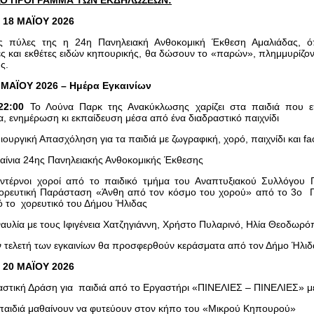
ΚΟ ΠΡΟΓΡΑΜΜΑ ΤΩΝ ΕΚΔΗΛΩΣΕΩΝ:
 18 ΜΑΪΟΥ 2026
τις πύλες της η 24η Πανηλειακή Ανθοκομική Έκθεση Αμαλιάδας, όπ
ς και εκθέτες ειδών κηπουρικής, θα δώσουν το «παρών», πλημμυρίζο
ς.
 ΜΑΪΟΥ 2026 – Ημέρα Εγκαινίων
22:00
Το Λούνα Παρκ της Ανακύκλωσης χαρίζει στα παιδιά που ε
, ενημέρωση κι εκπαίδευση μέσα από ένα διαδραστικό παιχνίδι
ουργική Απασχόληση για τα παιδιά με ζωγραφική, χορό, παιχνίδι και fa
αίνια 24ης Πανηλειακής Ανθοκομικής Έκθεσης
τέρνοι χοροί από το παιδικό τμήμα του Αναπτυξιακού Συλλόγου 
ορευτική Παράσταση «Άνθη από τον κόσμο του χορού» από το 3ο Γυ
 το χορευτικό του Δήμου Ήλιδας
αυλία με τους Ιφιγένεια Χατζηγιάννη, Χρήστο Πυλαρινό, Ηλία Θεοδωρ
ν τελετή των εγκαινίων θα προσφερθούν κεράσματα από τον Δήμο Ήλιδ
 20 ΜΑΪΟΥ 2026
αστική Δράση για παιδιά από το Εργαστήρι «ΠΙΝΕΛΙΕΣ – ΠΙΝΕΛΙΕΣ» 
παιδιά μαθαίνουν να φυτεύουν στον κήπο του «Μικρού Κηπουρού»