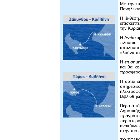
Με την υπ
Πανηλειακ
Η έκθεση,
επισκέπτε
την Κυρια
Η Ανθοκομ
πλούσιο 
απολαύσο
«λούνα π
Η επίσημη
και θα κ
προσφέρου
Η άρτια ε
υπηρεσίε
ηλεκτροφω
Βιβλιοθήκ
Πέρα από 
Δημοτικής
πραγματο
περίπτερ
ανακύκλωσ
στην πιο 