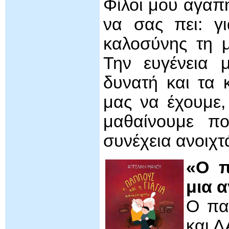
Φίλοι μου αγαπη
να σας πει: γ
καλοσύνης τη 
Την ευγένεια 
δυνατή και τα 
μας να έχουμε,
μαθαίνουμε π
συνέχεια ανοιχτ
«Ο π
μια 
Ο πα
και Λ