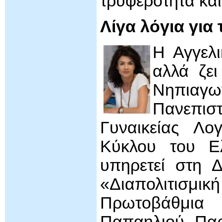
τρυφερότητα κα
Λίγα λόγια για
Η Αγγελ
αλλά ζει
Νηπιαγω
Πανεπι
Γυναικείας Λο
Κύκλου του Ελ
υπηρετεί στη 
«Διαπολιτισ
Πρωτοβάθμι
Παπαηλιού. Παρ