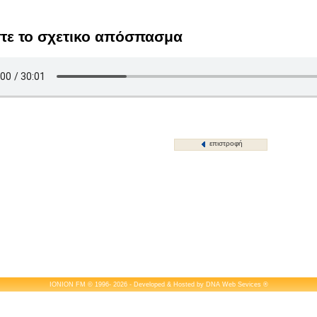
τε το σχετικο απόσπασμα
επιστροφή
IONION FM © 1996- 2026 - Developed & Hosted by
DNA Web Sevices
®