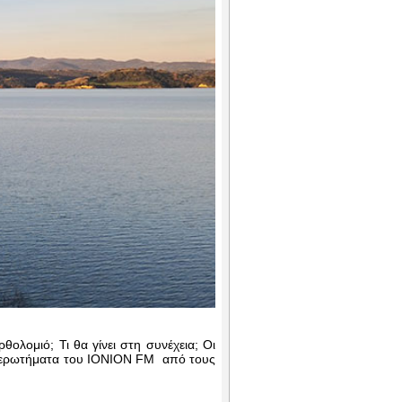
θολομιό; Τι θα γίνει στη συνέχεια; Οι
ερωτήματα του IONION FM από τους