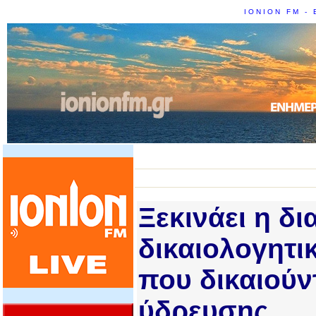
IONION FM - 
Ξεκινάει η δ
δικαιολογητι
που δικαιούν
ύδρευσης