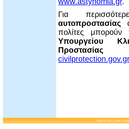
www.astynomia.gr
.
Για περισσότ
αυτοπροστασίας
α
πολίτες μπορούν
Υπουργείου Κλ
Προστασίας
στη
civilprotection.gov.g
IONION FM © 1996- 2026 