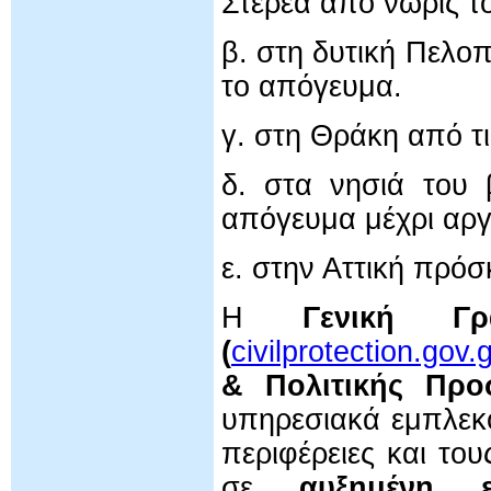
Στερεά από νωρίς το
β. στη δυτική Πελο
το απόγευμα.
γ. στη Θράκη από τι
δ. στα νησιά του 
απόγευμα μέχρι αργ
ε. στην Αττική πρόσ
Η
Γενική Γρ
(
civilprotection.gov.g
& Πολιτικής Προσ
υπηρεσιακά εμπλεκό
περιφέρειες και το
σε
αυξημένη ε