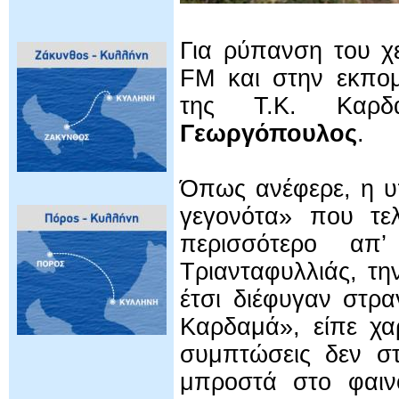
Για ρύπανση του χ
FM και στην εκπομ
της Τ.Κ. Καρ
Γεωργόπουλος
.
Όπως ανέφερε, η υ
γεγονότα» που τε
περισσότερο απ
Τριανταφυλλιάς, τη
έτσι διέφυγαν στρα
Καρδαμά», είπε χα
συμπτώσεις δεν στ
μπροστά στο φαινό