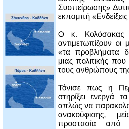
Συσπείρωσης» Δυτι
εκπομπή «Ενδείξεις
Ο κ. Κολόσακας σ
αντιμετωπίζουν οι 
«τα προβλήματα δε
μιας πολιτικής πο
τους ανθρώπους τη
Τόνισε πως η Περ
στηρίξει ενεργά τ
απλώς να παρακολου
ανακούφισης, μ
προστασία από τ