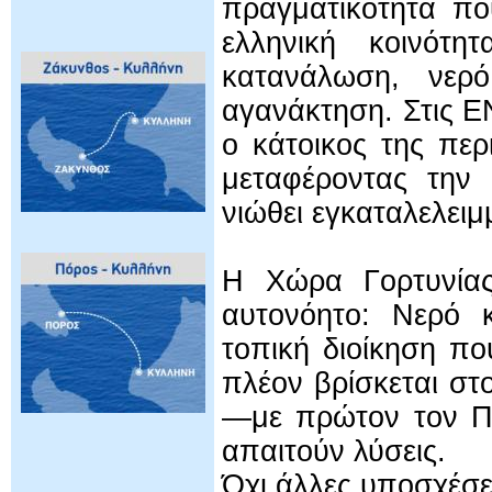
πραγματικότητα πο
ελληνική κοινότ
κατανάλωση, νερ
αγανάκτηση. Στις 
ο κάτοικος της πε
μεταφέροντας την 
νιώθει εγκαταλελειμ
Η Χώρα Γορτυνία
αυτονόητο: Νερό 
τοπική διοίκηση πο
πλέον βρίσκεται στ
—με πρώτον τον Π
απαιτούν λύσεις.
Όχι άλλες υποσχέσε