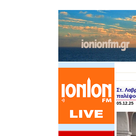
Στ. Λαβ
παλέψου
05.12.25