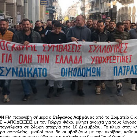
ON FM παρενέβη σήμερα ο
Στέφανος Λαβράνος
από το Σωματείο Οι
 – ΑΠΟΔΕΙΞΕΙΣ με τον Γιώργο Φάκο, μίλησε ανοιχτά για τους λόγους
αγγέλματα σε 24ωρη απεργία στις 10 Δεκεμβρίου. Το κλίμα στον κλ
τρα ασφαλείας, μισθοί που δε συμβαδίζουν με την ακρίβεια, καθημ
τικός κόσμος που νιώθει πως η πολιτεία τον θεωρεί “αναλώσιμο”.