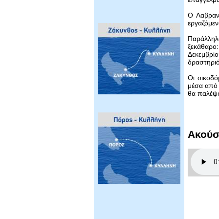
Ο Λαβρανό
εργαζόμεν
Παράλληλα
ξεκάθαρο:
Δεκεμβρίο
δραστηριό
Οι οικοδ
μέσα από 
θα παλέψο
Ακούσ