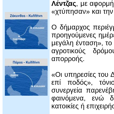
Λέντζας
, με αφορμή
«χτύπησαν» και την 
Ο δήμαρχος περιέγ
προηγούμενες ημέρε
μεγάλη ένταση», τ
αγροτικούς δρόμ
απορροής.
«Οι υπηρεσίες του 
επί ποδός», τόνι
συνεργεία παρενέ
φαινόμενα, ενώ δ
κατοικίες ή επιχειρή