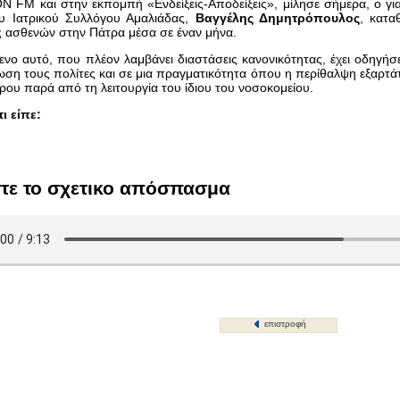
N FM και στην εκπομπή «Ενδείξεις-Αποδείξεις», μίλησε σήμερα, ο γι
ου Ιατρικού Συλλόγου Αμαλιάδας,
Βαγγέλης Δημητρόπουλος
, κατα
ς ασθενών στην Πάτρα μέσα σε έναν μήνα.
ενο αυτό, που πλέον λαμβάνει διαστάσεις κανονικότητας, έχει οδηγήσ
ση τους πολίτες και σε μια πραγματικότητα όπου η περίθαλψη εξαρτά
ου παρά από τη λειτουργία του ίδιου του νοσοκομείου.
ι είπε:
τε το σχετικο απόσπασμα
επιστροφή