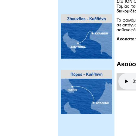
Στο IONIO
Ταμίας τ
διακομιδέ
Το φαινόμ
σε απόγνω
ασθενοφόρ
Ακούστε τ
Ακούσ