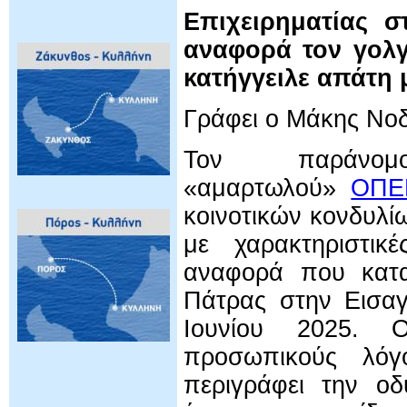
Επιχειρηματίας σ
αναφορά τον γολγ
κατήγγειλε απάτη 
Γράφει ο Μάκης Νο
Τον παράνομ
«αμαρτωλού»
ΟΠΕ
κοινοτικών κονδυλί
με χαρακτηριστικέ
αναφορά που κατα
Πάτρας στην Εισαγ
Ιουνίου 2025. Ο
προσωπικούς λόγ
περιγράφει την οδ