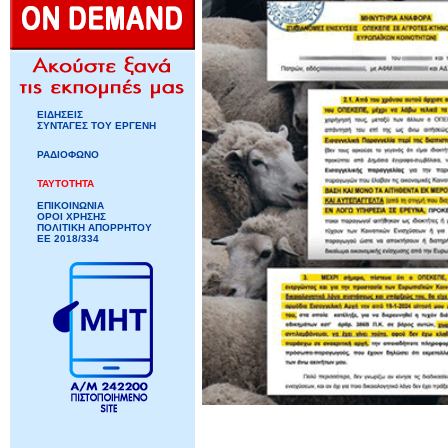
ΕΙΔΗΣΕΙΣ
ΣΥΝΤΑΓΕΣ ΤΟΥ ΕΡΓΕΝΗ
ΡΑΔΙΟΦΩΝΟ
ΤΑΥΤΟΤΗΤΑ
ΕΠΙΚΟΙΝΩΝΙΑ
ΟΡΟΙ ΧΡΗΣΗΣ
ΠΟΛΙΤΙΚΗ ΑΠΟΡΡΗΤΟΥ
ΕΕ 2018/334