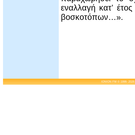
εναλλαγή κατ’ έτο
βοσκοτόπων…».
IONION FM © 1996- 2026 