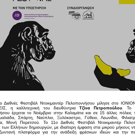
1ο Διεθνές Φεστιβάλ Ντοκιμαντέρ Πελοποννήσου μίλησε στο IONI
ΙΣ, η καλλιτεχνική του διευθύντρια
Τζίνα Πετροπούλου
. Το 
ήσου έρχεται το Νοέμβριο στην Καλαμάτα και σε 15 άλλες πόλεις 
μαλιάδα, Σπάρτη, Ναύπλιο, Ξυλόκαστρο, Γύθειο, Λεωνίδιο, Φιλιατ
α, Μονή Πορετσού. Το 11ο Διεθνές Φεστιβάλ Ντοκιμαντέρ Πελοπο
 των Ελλήνων δημιουργών, με ιδιαίτερη έμφαση στα μικρού μήκους ντ
ζωντανή πλατφόρμα για την ανάδειξη φρέσκων ιδεών και την πα