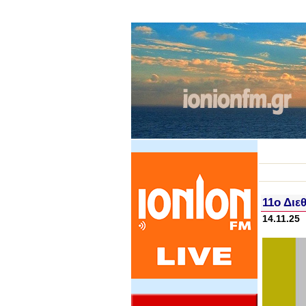
11ο Διε
14.11.25