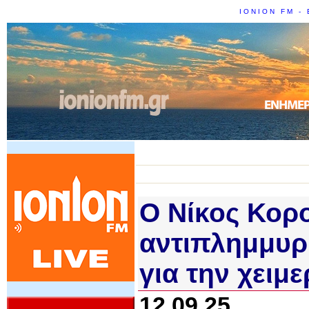
IONION FM - 
Ο Νίκος Κορο
αντιπλημμυρι
για την χειμ
12.09.25