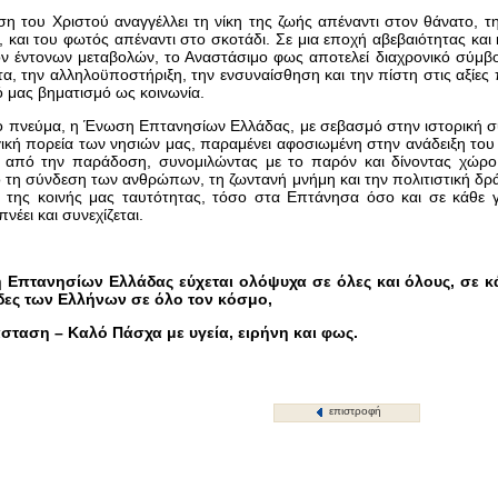
η του Χριστού αναγγέλλει τη νίκη της ζωής απέναντι στον θάνατο, τ
, και του φωτός απέναντι στο σκοτάδι. Σε μια εποχή αβεβαιότητας κα
ν έντονων μεταβολών, το Αναστάσιμο φως αποτελεί διαχρονικό σύμβο
τα, την αλληλοϋποστήριξη, την ενσυναίσθηση και την πίστη στις αξίε
ό μας βηματισμό ως κοινωνία.
ο πνεύμα, η Ένωση Επτανησίων Ελλάδας, με σεβασμό στην ιστορική συν
ική πορεία των νησιών μας, παραμένει αφοσιωμένη στην ανάδειξη του
 από την παράδοση, συνομιλώντας με το παρόν και δίνοντας χώρο 
τη σύνδεση των ανθρώπων, τη ζωντανή μνήμη και την πολιτιστική δράσ
α της κοινής μας ταυτότητας, τόσο στα Επτάνησα όσο και σε κάθε 
πνέει και συνεχίζεται.
Επτανησίων Ελλάδας εύχεται ολόψυχα σε όλες και όλους, σε κά
ίδες των Ελλήνων σε όλο τον κόσμο,
σταση – Καλό Πάσχα με υγεία, ειρήνη και φως.
επιστροφή