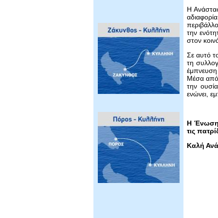
Η Ανάστασ
αδιαφορία
περιβάλλο
την ενότη
στον κοιν
Σε αυτό τ
τη συλλογ
έμπνευση
Μέσα από 
την ουσί
ενώνει, εμ
Η Ένωση 
τις πατρ
Καλή Ανά