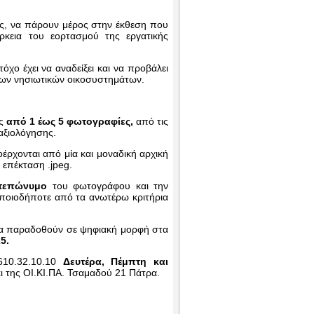
ς, να πάρουν μέρος στην έκθεση που
κεια του εορτασμού της εργατικής
τόχο έχει να αναδείξει και να προβάλει
 των νησιωτικών οικοσυστημάτων.
ας
από 1 έως 5 φωτογραφίες,
από τις
 αξιολόγησης.
έρχονται από μία και μοναδική αρχική
 επέκταση .jpeg.
τεπώνυμο
του φωτογράφου και την
ποιοδήποτε από τα ανωτέρω κριτήρια
ε να παραδοθούν σε ψηφιακή μορφή στα
5.
610.32.10.10
Δευτέρα, Πέμπτη και
ι της ΟΙ.ΚΙ.ΠΑ. Τσαμαδού 21 Πάτρα.