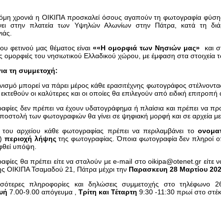
κόμη χρονιά η ΟΙΚΙΠΑ προσκαλεί όσους αγαπούν τη φωτογραφία φύση
νει στην πλατεία των Υψηλών Αλωνίων στην Πάτρα, κατά τη διάρ
ιάς.
του φετινού μας θέματος είναι
«
«Η ομορφιά των Νησιών μας»
και σ
ές ομορφιές του νησιωτικού Ελλαδικού χώρου, με έμφαση στα στοιχεία
για τη συμμετοχή:
νισμό μπορεί να πάρει μέρος κάθε ερασιτέχνης φωτογράφος στέλνοντ
 εκτεθούν οι καλύτερες και οι οποίες θα επιλεγούν από ειδική επιτροπή
αφίες δεν πρέπει να έχουν υδατογράφημα ή πλαίσια και πρέπει να προ
ποστολή των φωτογραφιών θα γίνει σε ψηφιακή μορφή και σε αρχεία με
 του αρχείου κάθε φωτογραφίας πρέπει να περιλαμβάνει το
ονομα
η)
περιοχή λήψης
της φωτογραφίας. Όποια φωτογραφία δεν πληροί ο
φθεί υπόψη.
αφίες θα πρέπει είτε να σταλούν με e-mail στο oikipa@otenet.gr είτ
ης ΟΙΚΙΠΑ Τσαμαδού 21, Πάτρα μέχρι την
Παρασκευη 28 Μαρτίου 202
σσότερες πληροφορίες και δηλώσεις συμμετοχής στο τηλέφωνο 2
υή
7.00-9.00 απόγευμα ,
Τρίτη και Τέταρτη
9:30 -11:30 πρωί στο στέκ