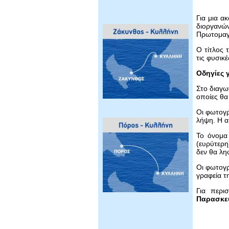
Για μια α
διοργανώ
Πρωτομαγ
Ο τίτλος 
τις φυσικ
Οδηγίες 
Στο διαγω
οποίες θα
Οι φωτογρ
λήψη. Η α
Το όνομα
(ευρύτερ
δεν θα λη
Οι φωτογρ
γραφεία τ
Για περι
Παρασκε