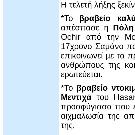
Η τελετή λήξης ξεκί
*Το
βραβείο καλύ
απέσπασε η
Πόλη
Ochir από την Μογ
17χρονο Σαμάνο πο
επικοινωνεί με τα 
ανθρώπους της κοι
ερωτεύεται.
*Το
βραβείο ντοκι
Μεντιχά
του Ηasan
προσφύγισσα που έ
αιχμαλωσία της από
της.