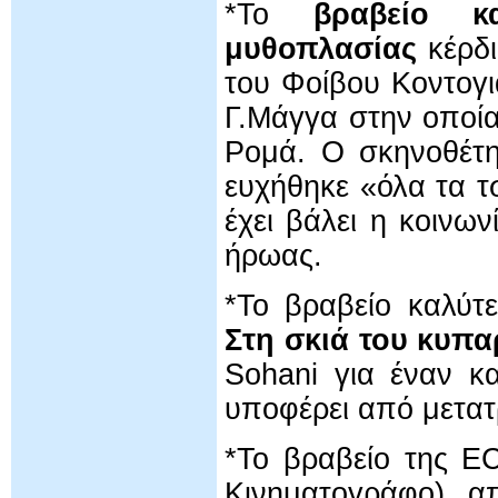
*Το
βραβείο κ
μυθοπλασίας
κέρδι
του Φοίβου Κοντογι
Γ.Μάγγα στην οποία
Ρομά. O σκηνοθέτη
ευχήθηκε «όλα τα τ
έχει βάλει η κοινω
ήρωας.
*Το βραβείο καλύτε
Στη σκιά του κυπα
Sohani για έναν κ
υποφέρει από μετατ
*To βραβείο της E
Κινηματογράφο) απ