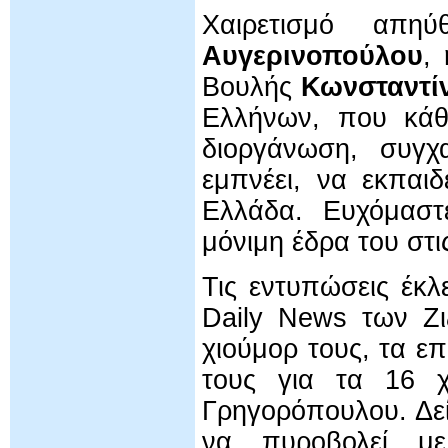
Χαιρετισμό απ
Αυγερινοπούλου
,
Βουλής
Κωνσταντί
Ελλήνων, που κάθ
διοργάνωση, συγχ
εμπνέει, να εκπαι
Ελλάδα. Ευχόμαστ
μόνιμη έδρα του στ
Τις εντυπώσεις έκ
Daily News των Ζιζ
χιούμορ τους, τα ε
τους για τα 16 χ
Γρηγορόπουλου. Δεί
να πυροβολεί μ