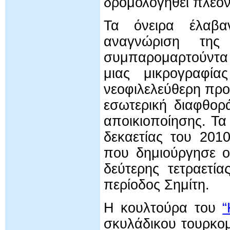
δρομολογηθεί πλέον
Τα όνειρα έλαβα
αναγνώριση της
συμπαρομαρτούντα 
μιας μικρογραφία
νεοφιλελεύθερη πρ
εσωτερική διαφθορ
αποικιοποίησης. Τα
δεκαετίας του 201
που δημιούργησε ο
δεύτερης τετραετί
περίοδος Σημίτη.
Η κουλτούρα του
“
σκυλάδικου τουρκομ