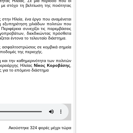
ητας Ηλείας. Σε μια περίοδο που οι
ς με στόχο τη βελτίωση της ποιότητας
στην Ηλεία, ένα έργο που αναμένεται
ρη εξυπηρέτηση χιλιάδων πολιτών που
 Περιφέρεια συνεχίζει τις παρεμβάσεις
ιγοπροβάτων, διεκδικώντας πρόσθετα
ζεται έντονα το τελευταίο διάστημα.
ες ασφαλτοστρώσεις σε κομβικά σημεία
 υποδομές της περιοχής.
 και την καθημερινότητα των πολιτών
φερειάρχης Ηλείας
Νίκος Κοροβέσης
,
ς για το επόμενο διάστημα
Ακούστηκε 324 φορές μέχρι τώρα