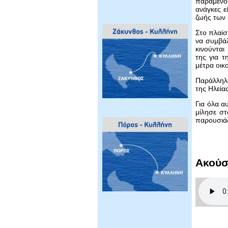
παραμένο
ανάγκες ε
ζωής των 
Στο πλαίσ
να συμβάλ
κινούνται
της για 
μέτρα οικ
Παράλληλα
της Ηλεία
Για όλα α
μίλησε στ
παρουσιάζ
Ακούσ