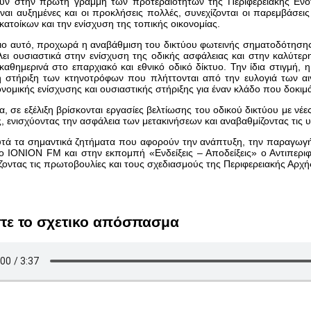
υν στην πρώτη γραμμή των προτεραιοτήτων της Περιφερειακής Ενότ
ίναι αυξημένες και οι προκλήσεις πολλές, συνεχίζονται οι παρεμβάσει
κατοίκων και την ενίσχυση της τοπικής οικονομίας.
ιο αυτό, προχωρά η αναβάθμιση του δικτύου φωτεινής σηματοδότησης 
ει ουσιαστικά στην ενίσχυση της οδικής ασφάλειας και στην καλύτε
 καθημερινά στο επαρχιακό και εθνικό οδικό δίκτυο. Την ίδια στιγμή, η
τη στήριξη των κτηνοτρόφων που πλήττονται από την ευλογιά των α
ονομικής ενίσχυσης και ουσιαστικής στήριξης για έναν κλάδο που δοκιμά
, σε εξέλιξη βρίσκονται εργασίες βελτίωσης του οδικού δικτύου με νέ
ς, ενισχύοντας την ασφάλεια των μετακινήσεων και αναβαθμίζοντας τις
υτά τα σημαντικά ζητήματα που αφορούν την ανάπτυξη, την παραγωγή
ο IONION FM και στην εκπομπή «Ενδείξεις – Αποδείξεις» ο Αντιπερι
οντας τις πρωτοβουλίες και τους σχεδιασμούς της Περιφερειακής Αρχή
τε το σχετικο απόσπασμα