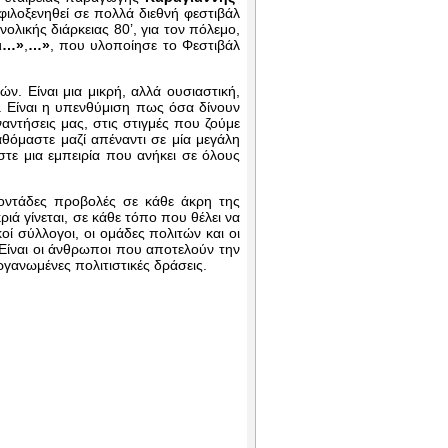
 φιλοξενηθεί σε πολλά διεθνή φεστιβάλ
ολικής διάρκειας 80’, για τον πόλεμο,
ει…»
,
…»
, που υλοποίησε το Φεστιβάλ
ν. Είναι μια μικρή, αλλά ουσιαστική,
. Είναι η υπενθύμιση πως όσα δίνουν
αντήσεις μας, στις στιγμές που ζούμε
θόμαστε μαζί απέναντι σε μία μεγάλη
αστε μια εμπειρία που ανήκει σε όλους
οντάδες προβολές σε κάθε άκρη της
κριά γίνεται, σε κάθε τόπο που θέλει να
κοί σύλλογοι, οι ομάδες πολιτών και οι
 Είναι οι άνθρωποι που αποτελούν την
ργανωμένες πολιτιστικές δράσεις.