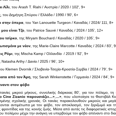
ι Λίλι
, του Arash T. Riahi / Αυστρία / 2020 / 102′, 9+
ς
, του Δημήτρη Σπύρου / Ελλάδα / 1990 / 90′, 6+
ι στην όπερα
, του Yan Lanouette Turgeon / Καναδάς / 2024/ 111, 8+
 μου είναι Τζο
, του Patrice Sauvé / Καναδάς / 2024 / 105’, 12+
μου τσίρκο
, της Miryam Bouchard / Καναδάς / 2020 / 105’, 9+
ωτισμένα με νέον
, της Marie-Claire Marcotte / Καναδάς / 2024 / 83’, 
ς Ρόμι
, της Mischa Kamp / Ολλανδία / 2019 / 92’, 9+
ς Natasha Arthy / Δανία / 2025 / 96’, 10+
του Klemen Dvornik / Σλοβενία-Τσεχία-Κροατία-Σερβία / 2024 / 79’, 9+
ματα από τον Άρη
, της Sarah Winkenstette / Γερμανία / 2024 / 84’, 9+
έναντι στον φόβο
ταινίες μικρού μήκους, συνολικής διάρκειας 80’, για τον πόλεμο, 
ο Cine Zizanio παρουσιάζει…»
,
…»
, που υλοποίησε το Φεστιβάλ Κ
μένης σχολικής χρονιάς. Οι ταινίες παρακολουθούν μικρούς και με
ονται αντιμέτωπα με τον φόβο, τον αποκλεισμό, τον ξεριζωμό και τη
ης φροντίδας και της κοινής ζωής. Μέσα από αυτές τις διαφορετικές ιστ
του πολέμου μέχρι την ανάγκη να υπερβούμε τον φόβο απέναντι στο διαφ