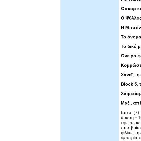
Όσκαρ κα
Ο Ψύλλο
Η Μποτίν
Το όνομα
Το δικό 
Όνειρα φ
Κομμώσει
Χάνεϊ
, τη
Block 5
, 
Χαιρετίσ
Μαζί, απ
Επτά (7) 
δράση
«Τ
της περασ
που βρίσκ
φιλίας, τ
εμπειρία 