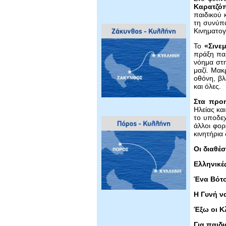
Καρατζό
παιδικού 
τη συνύπ
Κινηματογ
Το
«Σινεμ
πράξη παρ
νόημα στη
μαζί. Μακ
οθόνη, βλ
και όλες.
Στα προ
Ηλείας και
το υποδεχ
άλλοι φορ
κινητήρια
Οι διαθέσ
Ελληνικέ
Ένα Βότσ
Η Γυνή ν
Έξω οι Κ
Για παιδι