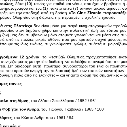
πουλος
, δέκα (10) ταινίες για παιδιά και νέους που έχουν βραβευτεί ή
κινηματογράφου και ένα (1) πακέτο επτά (7) ταινιών μικρού μήκους, συν
αρξη και την αποδοχή από τη δράση
«Το Cine Zizanio παρουσιάζ
ράφου Ολυμπίας στη διάρκεια της περασμένης σχολικής χρονιάς.
ά στις Πλατείες»
δεν είναι μόνο μια σειρά κινηματογραφικών προβολώ
ουσίας στον δημόσιο χώρο και στην πολιτιστική ζωή του τόπου μας
 ζωή μας δεν συμβαίνουν μόνο ατομικά: γεννιούνται και μέσα στις συν
ριά από τις πολλές μικρές οθόνες που μας κρατούν συχνά μόνους, κα
έπουμε τις ίδιες εικόνες, συγκινούμαστε, γελάμε, συζητάμε, μοιραζόμ
ηγούμενα 12 χρόνια
, το Φεστιβάλ Ολυμπίας πραγματοποίησε εκατ
 συνεχίζει φέτος με την ίδια διάθεση: να ταξιδέψει το σινεμά όσο πιο μα
τεί. Στη διαδρομή αυτή, πολύτιμοι συνοδοιπόροι του είναι οι πολιτιστι
είς που κρατούν ενεργή την πολιτιστική ζωή των τοπικών κοινοτήτων.
 δύναμη πίσω από τις ελάχιστες – και γι’ αυτό ακόμη πιο σημαντικές – ο
ιμες ταινίες
ς
αλο στη Λίμνη
, του Αλέκου Σακελλάριου / 1952 / 96’
α Φοβήται τον Άνδρα
, του Γιώργου Τζαβέλλα / 1965 / 100’
λέφτες
, του Κώστα Ανδρίτσου / 1961 / 84’
ά και νέους