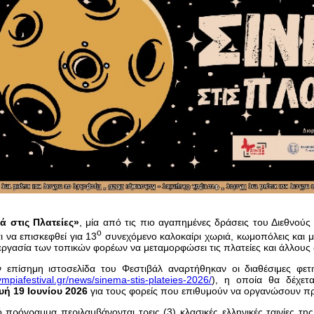
ά στις Πλατείες»
, μία από τις πιο αγαπημένες δράσεις του Διεθνού
ο
ι να επισκεφθεί για 13
συνεχόμενο καλοκαίρι χωριά, κωμοπόλεις και μι
εργασία των τοπικών φορέων να μεταμορφώσει τις πλατείες και άλλους
 επίσημη ιστοσελίδα του Φεστιβάλ αναρτήθηκαν οι διαθέσιμες φετι
lympiafestival.gr/news/sinema-stis-plateies-2026/
), η οποία θα δέχετα
ή 19 Ιουνίου 2026
για τους φορείς που επιθυμούν να οργανώσουν π
ό πρόγραμμα περιλαμβάνονται τρεις (3) κλασικές ελληνικές ταινίες τη