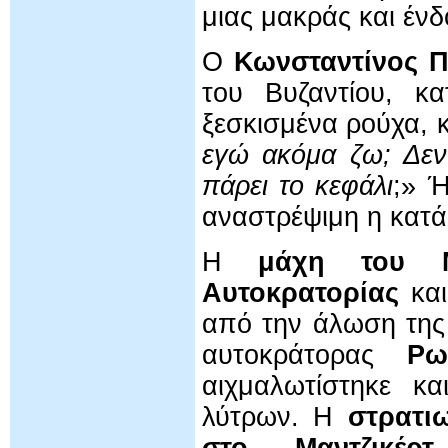
μιας μακράς και ένδ
Ο
Κωνσταντίνος Π
του Βυζαντίου, κ
ξεσκισμένα ρούχα, κ
εγώ ακόμα ζω; Δεν
πάρει το κεφάλι
;» 
αναστρέψιμη η κατά
Η
μάχη του Μα
Αυτοκρατορίας
κα
από την άλωση της
αυτοκράτορας
Ρω
αιχμαλωτίστηκε κ
λύτρων. Η
στρατι