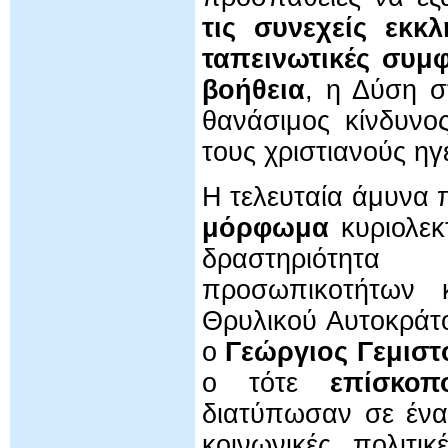
τις συνεχείς εκκ
ταπεινωτικές συμφ
βοήθεια
, η Δύση σ
θανάσιμος κίνδυνο
τους χριστιανούς ηγ
Η τελευταία άμυνα 
μόρφωμα
κυριολεκ
δραστηριότητ
προσωπικοτήτων κ
Θρυλικού Αυτοκράτο
ο
Γεώργιος Γεμιστ
ο τότε
επίσκοπ
διατύπωσαν σε ένα
κοινωνικές, πολιτι