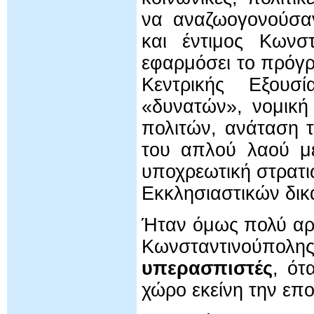
να αναζωογονούσαν
και έντιμος Κωνσ
εφαρμόσει το πρόγ
Κεντρικής Εξουσ
«δυνατών», νομική
πολιτών, ανάταση 
του απλού λαού με
υποχρεωτική στρατι
Εκκλησιαστικών δικ
Ήταν όμως πολύ αργ
Κωνσταντινούπολη
υπερασπιστές
, ό
χώρο εκείνη την επ