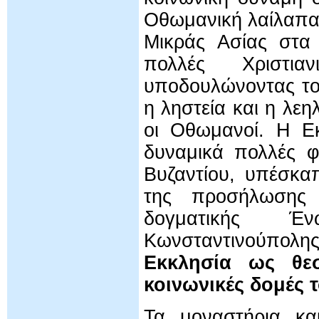
Οθωμανική λαίλαπ
Μικράς Ασίας στα
πολλές Χριστι
υποδουλώνοντας του
η ληστεία και η λ
οι Οθωμανοί. Η Εκ
δυναμικά πολλές φ
Βυζαντίου, υπέσκα
της προσήλωσης 
δογματικής Έ
Κωνσταντινούπολη
Εκκλησία ως θεσ
κοινωνικές δομές 
Τα μοναστήρια και