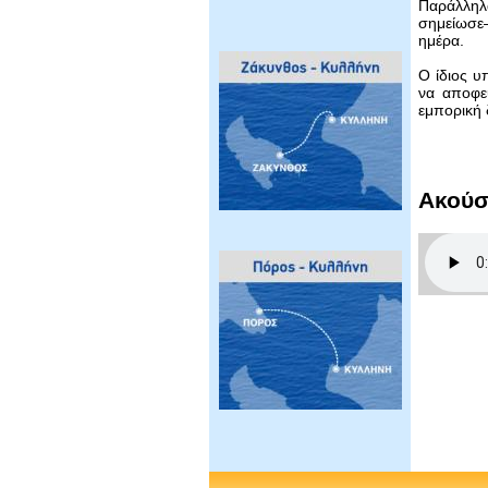
Παράλληλ
σημείωσε–
ημέρα.
Ο ίδιος υ
να αποφευ
εμπορική 
Ακούσ