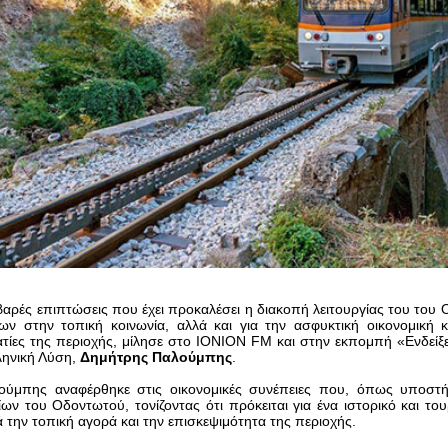
οβαρές επιπτώσεις που έχει προκαλέσει η διακοπή λειτουργίας του τ
ων στην τοπική κοινωνία, αλλά και για την ασφυκτική οικονομική
τίες της περιοχής, μίλησε στο IONION FM και στην εκπομπή «Ενδείξει
ληνική Λύση,
Δημήτρης Παλούμπης
.
ούμπης αναφέρθηκε στις οικονομικές συνέπειες που, όπως υποστήρ
ων του Οδοντωτού, τονίζοντας ότι πρόκειται για ένα ιστορικό και το
ά την τοπική αγορά και την επισκεψιμότητα της περιοχής.