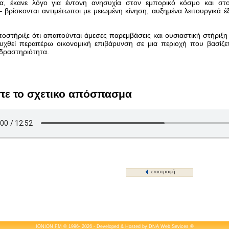
α, έκανε λόγο για έντονη ανησυχία στον εμπορικό κόσμο και στο
 βρίσκονται αντιμέτωποι με μειωμένη κίνηση, αυξημένα λειτουργικά έ
ποστήριξε ότι απαιτούνται άμεσες παρεμβάσεις και ουσιαστική στήριξ
χθεί περαιτέρω οικονομική επιβάρυνση σε μια περιοχή που βασίζετ
δραστηριότητα.
τε το σχετικο απόσπασμα
επιστροφή
IONION FM © 1996- 2026 - Developed & Hosted by
DNA Web Sevices
®