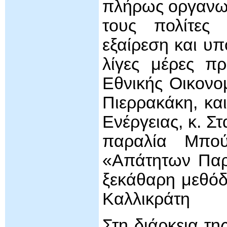
πλήρως οργανωμέ
τους πολίτες
εξαίρεση και υ
λίγες μέρες π
Εθνικής Οικονομ
Πιερρακάκη, κα
Ενέργειας, κ. Σ
παραλία Μπο
«Απάτητων Παρα
ξεκάθαρη μεθόδ
Καλλικράτη
Στη διάρκεια τη