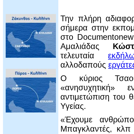
Την πλήρη αδιαφορ
σήμερα στην εκπο
στο Documentonews
Αμαλιάδας
Κώσ
τελευταία
εκδήλ
αλλοδαπούς
εργάτε
Ο κύριος Τσαού
«ανησυχητική»
αντιμετώπιση του 
Υγείας.
«Έχουμε ανθρώπ
Μπαγκλαντές, κλπ 