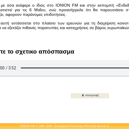
με όσα ανέφερε ο ίδιος στο IONION FM και στην εκπομπή «Ενδείξει
ατιστεί για τις 6 Μαΐου, ενώ προανήγγειλε ότι θα παρουσιάσει σ
ει, αφορούν παράνομες επιδοτήσεις.
 αυτή εντάσσεται στο πλαίσιο των ερευνών για τη διαχείριση κοιν
α να εξετάζει πιθανές παρατυπίες και καταχρήσεις σε βάρος ευρωπαϊκ
τε το σχετικο απόσπασμα
επιστροφή
IONION FM © 1996- 2026 - Developed & Hosted by
DNA Web Sevices
®