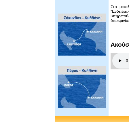
Στο μετα
"Ενδείξει
υπηρετούσ
διευκρινί
Ακούσ