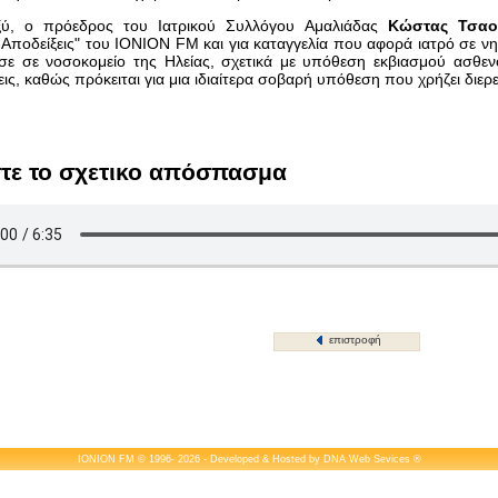
ξύ, ο πρόεδρος του Ιατρικού Συλλόγου Αμαλιάδας
Κώστας Τσαο
ς-Αποδείξεις" του IONION FM και για καταγγελία που αφορά ιατρό σε ν
ε σε νοσοκομείο της Ηλείας, σχετικά με υπόθεση εκβιασμού ασθενο
σεις, καθώς πρόκειται για μια ιδιαίτερα σοβαρή υπόθεση που χρήζει διε
τε το σχετικο απόσπασμα
επιστροφή
IONION FM © 1996- 2026 - Developed & Hosted by
DNA Web Sevices
®