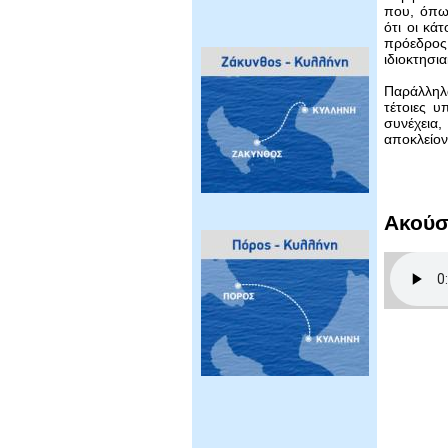
που, όπως
ότι οι κά
πρόεδρος
ιδιοκτησι
Παράλληλα
τέτοιες υ
συνέχεια
αποκλείον
Ακούσ