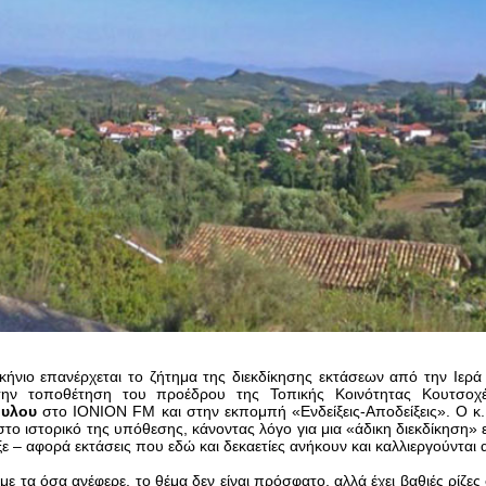
ήνιο επανέρχεται το ζήτημα της διεκδίκησης εκτάσεων από την Ιερ
ην τοποθέτηση του προέδρου της Τοπικής Κοινότητας Κουτσο
υλου
στο IONION FM και στην εκπομπή «Ενδείξεις-Αποδείξεις». Ο 
το ιστορικό της υπόθεσης, κάνοντας λόγο για μια «άδικη διεκδίκηση»
ε – αφορά εκτάσεις που εδώ και δεκαετίες ανήκουν και καλλιεργούνται 
ε τα όσα ανέφερε, το θέμα δεν είναι πρόσφατο, αλλά έχει βαθιές ρίζες