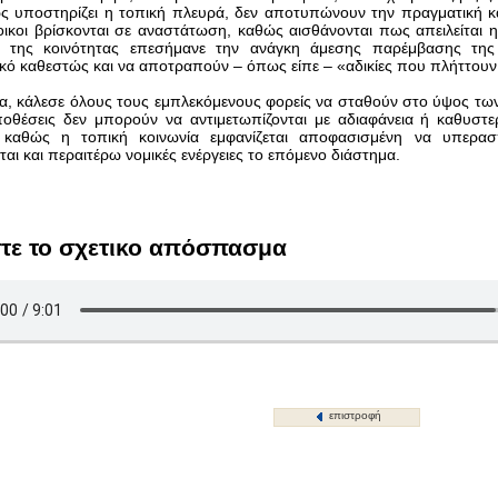
 υποστηρίζει η τοπική πλευρά, δεν αποτυπώνουν την πραγματική κα
τοικοι βρίσκονται σε αναστάτωση, καθώς αισθάνονται πως απειλείται 
 της κοινότητας επεσήμανε την ανάγκη άμεσης παρέμβασης της Π
ακό καθεστώς και να αποτραπούν – όπως είπε – «αδικίες που πλήττουν
, κάλεσε όλους τους εμπλεκόμενους φορείς να σταθούν στο ύψος τω
ποθέσεις δεν μπορούν να αντιμετωπίζονται με αδιαφάνεια ή καθυστερ
, καθώς η τοπική κοινωνία εμφανίζεται αποφασισμένη να υπερασ
ται και περαιτέρω νομικές ενέργειες το επόμενο διάστημα.
τε το σχετικο απόσπασμα
επιστροφή