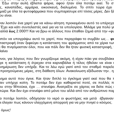
 Έξω στην αυλή έβλεπα ψάρια, αφού ήταν όλα ποτάμι εκεί. Το σπίτ
ς, καναπέδες, αρμάρια, οικοσκευή, διαλυμένα. Το σπίτι τώρα έχε
μαζί με όλα τα φυτοφάρμακα που συμπαρέσυρε επί τόσες μέρες. Δεν ξ
ου είναι.
ν λοιπόν ένα χαρτί για να κάνω αίτηση προκειμένου αυτό το υπέροχο
 Έχει και κάτι συντελεστές εκεί για να τα υπολογίσει. Μιλάμε για πολύ 
 αλλά
έως
2.000!!! Και να βρω κι άλλους που έπαθαν ζημιά από την «
οιπόν να υπογράψω αυτό το χαρτί, που περιγράφει το συμβάν ως…
φ
ταστροφή όταν ξεφεύγει η κατάσταση του φράγματος από τα χέρια τ
 θα πνιγόμασταν όλοι, που και πάλι δεν θα ήταν φυσική καταστροφή, θ
αίνει
νοι, για λόγους που δεν γνωρίζουμε ακόμη, ή είχαν πάει για σουβλάκ
γε η κατάσταση ή έτρεχαν στα καρναβάλια ή τέλος ήθελαν να είναι
νημέρωση δεν υπήρξε. Και το λέω εγώ γιατί από τον σταθμό παρελα
ς προηγούμενες μέρες, στη διάθεση όλων. Ανακοίνωση εξέδωσαν την..
ημα αυτό που έγινε. Και ήταν διπλό το έγκλημα γιατί εκεί που θα
εν υπήρχε κοίτη. Το ποτάμι δεν έχει καθαριστεί ποτέ, σε πολλές πε
ου στην Μπούκα, έχει … στενέψει. Ανατρέξτε σε χάρτες να δείτε πώς
 τώρα. Και δεν έχει στενέψει από μόνο του αλλά από τον ανθρώπινο πα
ο ποτάμι λοιπόν, οδήγησαν το νερό οι φωστήρες και μετά έβγαιναν 
αι έλεγαν πως κάνουν ελεγχόμενη απορροή για να μην πνιγεί ο 
 όμως!