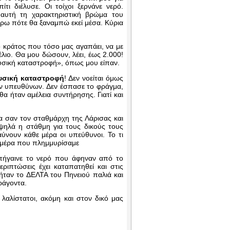
ι διέλυσε. Οι τοίχοι ξερνάνε νερό.
ι αυτή τη χαρακτηριστική βρώμα του
έρω πότε θα ξαναμπώ εκεί μέσα. Κύρια
 κράτος που τόσο μας αγαπάει, να με
γέλιο. Θα μου δώσουν, λέει, έως 2.000!
φυσική καταστροφή», όπως μου είπαν.
υσική καταστροφή
! Δεν νοείται όμως
ων υπευθύνων. Δεν έσπασε το φράγμα,
α ήταν αμέλεια συντήρησης. Γιατί και
ια σαν τον σταθμάρχη της Λάρισας και
 ψηλά η στάθμη για τους δικούς τους
ύνουν κάθε μέρα οι υπεύθυνοι. Το τι
 ημέρα που πλημμυρίσαμε
 πήγαινε το νερό που άφηναν από το
ριπτώσεις έχει καταπατηθεί και στις
 ήταν το ΔΕΛΤΑ του Πηνειού παλιά και
ράγοντα.
λαλίστατοι, ακόμη και στον δικό μας
κόσμος.