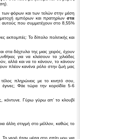
ση).
ή των φόρων και των τελών στην μέση
υμμετοχή εμπόρων και πρατηρίων
στα
ε αυτούς που συμμετέχουν στο 8,55%
ες εκπομπές: Το δίπολο πολιτικής και
αι στα δάχτυλα της μιας χειρός, έχουν
νθήκες για να κλείσουν τα χιλιάδες
ύν, αλλά και να το κάνουν, το κάνουν
ζουν πλέον κανένα ρόλο στην ζωή μας
 τέλος πληρώνεις με το κινητό σου,
έγινες; Φάε τώρα την κοροϊδία 5-6
ς, κόντυνε. Γύρω γύρω απ’ το κλουβί
ια άλλη στιγμή στο μέλλον, καθώς το
 Το νερό ήταν μέσα στο σπίτι μου για