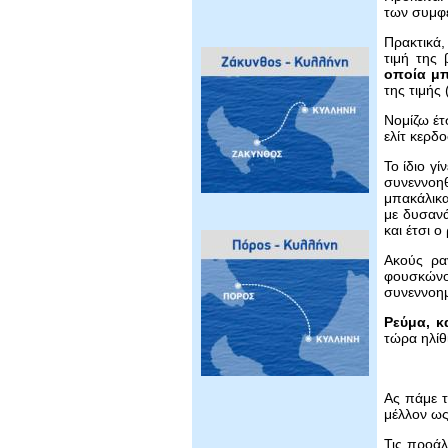
των συμφε
Πρακτικά,
τιμή της
οποία μ
της τιμής
Νομίζω έτ
ελίτ κερδ
Το ίδιο γ
συνεννοη
μπακάλικα
με δυσανά
και έτσι ο
Ακούς ρα
φουσκώνο
συνεννοημ
Ρεύμα, κ
τώρα ηλίθι
Ας πάμε τ
μέλλον ως
Τις προάλ