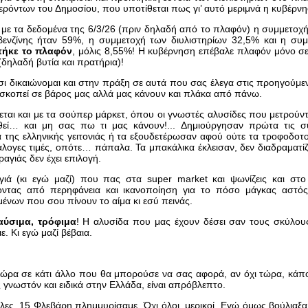
ρόντων του Δημοσίου, που υποτίθεται πως γι’ αυτό μεριμνά η κυβέρνη
 με τα δεδομένα της 6/3/26 (πριν δηλαδή από το πλαφόν) η συμμετοχ
 βενζίνης ήταν 59%, η συμμετοχή των διυλιστηρίων 32,5% και η σ
πήκε το πλαφόν
, μόλις 8,55%! Η κυβέρνηση επέβαλε πλαφόν μόνο σ
 (δηλαδή βυτία και πρατήρια)!
σι δικαιώνομαι και στην πράξη σε αυτά που σας έλεγα στις προηγούμεν
οσκοπεί σε βάρος μας αλλά μας κάνουν και πλάκα από πάνω.
ίνεται και με τα σούπερ μάρκετ, όπου οι γνωστές αλυσίδες που μετρούντ
θεί… και μη σας πω τι μας κάνουν!... Δημιούργησαν πρώτα τις συ
 της ελληνικής γειτονιάς ή τα εξουδετέρωσαν αφού ούτε τα τροφοδοτο
λογες τιμές, οπότε… πάπαλα. Τα μπακάλικα έκλεισαν, δεν διαδραματί
 ραγιάς δεν έχει επιλογή.
γιά (κι εγώ μαζί) που πας στα super market και ψωνίζεις και στο
ντας από περηφάνεια και ικανοποίηση για το πόσο μάγκας αστός 
ένων που σου πίνουν το αίμα κι εσύ πεινάς.
αύσιμα, τρόφιμα
! Η αλυσίδα που μας έχουν δέσει σαν τους σκύλου
ε. Κι εγώ μαζί βέβαια.
ώρα σε κάτι άλλο που θα μπορούσε να σας αφορά, αν όχι τώρα, κάπο
 γνωστόν και ειδικά στην Ελλάδα, είναι απρόβλεπτο.
λες, 15 Φλεβάρη πλημμυρίσαμε. Όχι όλοι, μερικοί. Εγώ όμως βούλιαξα.