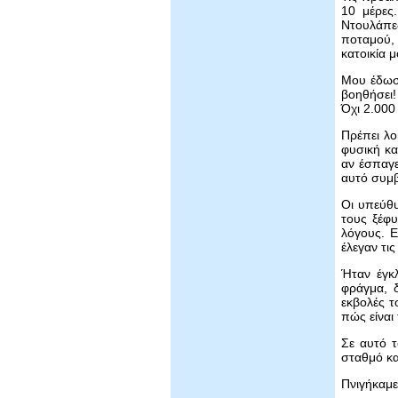
10 μέρες.
Ντουλάπε
ποταμού, 
κατοικία μ
Μου έδωσα
βοηθήσει!
Όχι 2.000
Πρέπει λ
φυσική κα
αν έσπαγε
αυτό συμβ
Οι υπεύθυ
τους ξέφυ
λόγους. Ε
έλεγαν τι
Ήταν έγκλ
φράγμα, δ
εκβολές τ
πώς είναι
Σε αυτό τ
σταθμό κ
Πνιγήκαμε