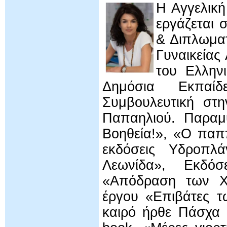
Η Αγγελική
εργάζεται 
& Διπλωματ
Γυναικείας
του Ελληνι
Δημόσια Εκπαίδ
Συμβουλευτική στη
Παπαηλιού. Παραμύ
Βοηθεία!», «Ο παππ
εκδόσεις Υδροπλ
Λεωνίδα», Εκδόσ
«Απόδραση των Χρ
έργου «Επιβάτες τ
καιρό ήρθε Πάσχα 