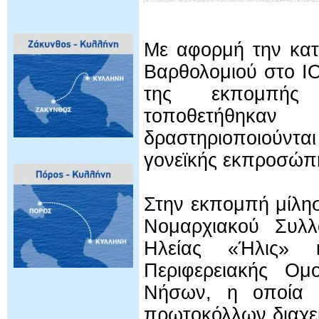
Με αφορμή την κατ
Βαρθολομιού στο I
της εκπομπής 
τοποθετήθηκ
δραστηριοποιούντ
γονεϊκής εκπροσώπ
Στην εκπομπή μίλη
Νομαρχιακού Συλ
Ηλείας «Ήλις» 
Περιφερειακής Ομ
Νήσων, η οποία 
πρωτοκόλλων διαχεί