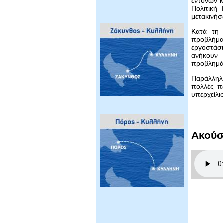
έντονων κ
Πολιτική
μετακινήσ
Κατά τη 
προβλήμα
εργοστάσ
ανήκουν 
προβλημά
Παράλληλα
πολλές π
υπερχείλι
Ακούσ