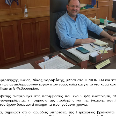
ιφερειάρχης Ηλείας,
Νίκος Κοροβέσης
, μίλησε στο IONION FM και στη
α των αντιπλημμυρικών έργων στον νομό, αλλά και για το νέο κύμα κακ
 Πέμπτη 5 Φεβρουαρίου.
βέσης αναφέρθηκε στις παρεμβάσεις που έχουν ήδη υλοποιηθεί, αλλ
 υπογραμμίζοντας τη σημασία της πρόληψης και της έγκαιρης συντ
που έχουν δοκιμαστεί σκληρά τα προηγούμενα χρόνια.
, σημείωσε ότι οι αρμόδιες υπηρεσίες της Περιφέρειας βρίσκονται