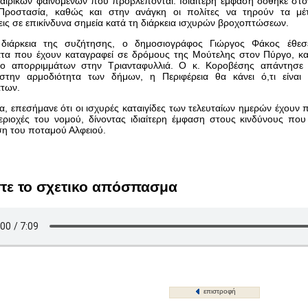
αιρικών φαινομένων που προβλέπονται. Ιδιαίτερη έμφαση δόθηκε στο
 Προστασία, καθώς και στην ανάγκη οι πολίτες να τηρούν τα μέ
εις σε επικίνδυνα σημεία κατά τη διάρκεια ισχυρών βροχοπτώσεων.
διάρκεια της συζήτησης, ο δημοσιογράφος Γιώργος Φάκος έθεσ
τα που έχουν καταγραφεί σε δρόμους της Μούτελης στον Πύργο, κα
ιο απορριμμάτων στην Τριανταφυλλιά. Ο κ. Κοροβέσης απάντησε ότ
στην αρμοδιότητα των δήμων, η Περιφέρεια θα κάνει ό,τι είναι
των.
, επεσήμανε ότι οι ισχυρές καταιγίδες των τελευταίων ημερών έχουν
εριοχές του νομού, δίνοντας ιδιαίτερη έμφαση στους κινδύνους πο
ση του ποταμού Αλφειού.
τε το σχετικο απόσπασμα
επιστροφή