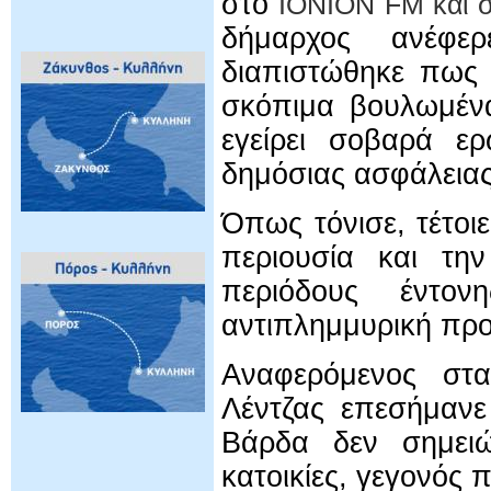
στo
IONION FM και 
δήμαρχος ανέφε
διαπιστώθηκε πως 
σκόπιμα βουλωμένα
εγείρει σοβαρά ερ
δημόσιας ασφάλεια
Όπως τόνισε, τέτοι
περιουσία και την
περιόδους έντον
αντιπλημμυρική προ
Αναφερόμενος στα
Λέντζας επεσήμανε
Βάρδα δεν σημει
κατοικίες, γεγονός