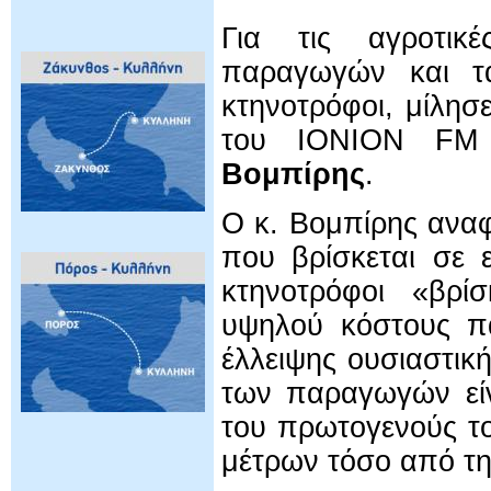
Για τις αγροτικέ
παραγωγών και τα
κτηνοτρόφοι, μίλησ
του IONION FM
Βομπίρης
.
Ο κ. Βομπίρης ανα
που βρίσκεται σε ε
κτηνοτρόφοι «βρί
υψηλού κόστους π
έλλειψης ουσιαστικ
των παραγωγών είν
του πρωτογενούς τ
μέτρων τόσο από τη