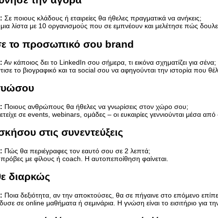
:
Σε ποιους κλάδους ή εταιρείες θα ήθελες πραγματικά να ανήκεις;
μια λίστα με 10 οργανισμούς που σε εμπνέουν και μελέτησε πώς δουλ
ίσε το προσωπικό σου brand
:
Αν κάποιος δει το LinkedIn σου σήμερα, τι εικόνα σχηματίζει για σένα;
ισε το βιογραφικό και τα social σου να αφηγούνται την ιστορία που θέλ
κτυώσου
:
Ποιους ανθρώπους θα ήθελες να γνωρίσεις στον χώρο σου;
τείχε σε events, webinars, ομάδες – οι ευκαιρίες γεννιούνται μέσα από 
σκήσου στις συνεντεύξεις
:
Πώς θα περιέγραφες τον εαυτό σου σε 2 λεπτά;
πρόβες με φίλους ή coach. Η αυτοπεποίθηση φαίνεται.
θε διαρκώς
:
Ποια δεξιότητα, αν την αποκτούσες, θα σε πήγαινε στο επόμενο επίπ
υσε σε online μαθήματα ή σεμινάρια. Η γνώση είναι το εισιτήριο για τ