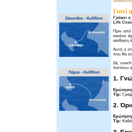
Γιατί 
Γράφει η
Life Coa
Πριν από 
κανένα ά
αίσθηση ότ
Αυτή η στ
που θα σο
Ως coach
πιστεύω α
1. Γν
Ερώτηση
Tip:
Γράψε
2. Όρι
Ερώτηση
Tip:
Καθόρ
3. Ερ