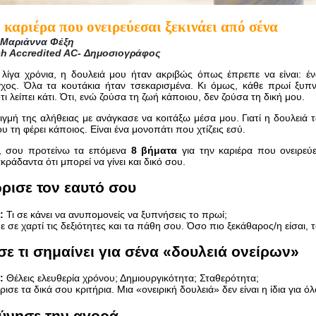
η καριέρα που ονειρεύεσαι ξεκινάει από σένα
 Μαριάννα Φέξη
ch Accredited AC- Δημοσιογράφος
λίγα χρόνια, η δουλειά μου ήταν ακριβώς όπως έπρεπε να είναι: έ
γχος. Όλα τα κουτάκια ήταν τσεκαρισμένα. Κι όμως, κάθε πρωί ξυπ
ι λείπει κάτι. Ότι, ενώ ζούσα τη ζωή κάποιου, δεν ζούσα τη δική μου.
ιγμή της αλήθειας με ανάγκασε να κοιτάξω μέσα μου. Γιατί η δουλειά 
υ τη φέρει κάποιος. Είναι ένα μονοπάτι που χτίζεις εσύ.
, σου προτείνω τα επόμενα
8 βήματα
για την καριέρα που ονειρεύε
κράδαντα ότι μπορεί να γίνει και δικό σου.
ώρισε τον εαυτό σου
:
Τι σε κάνει να ανυπομονείς να ξυπνήσεις το πρωί;
 σε χαρτί τις δεξιότητες και τα πάθη σου. Όσο πιο ξεκάθαρος/η είσαι, 
σε τι σημαίνει για σένα «δουλειά ονείρων»
:
Θέλεις ελευθερία χρόνου; Δημιουργικότητα; Σταθερότητα;
ισε τα δικά σου κριτήρια. Μια «ονειρική δουλειά» δεν είναι η ίδια για όλ
εύνησε την αγορά