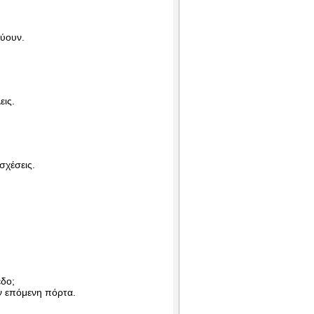
εύουν.
εις.
σχέσεις.
εδο;
ην επόμενη πόρτα.