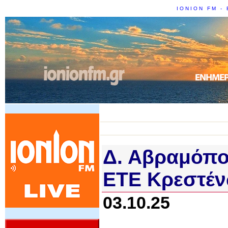
IONION FM - 
Δ. Αβραμόπου
ΕΤΕ Κρεστέν
03.10.25